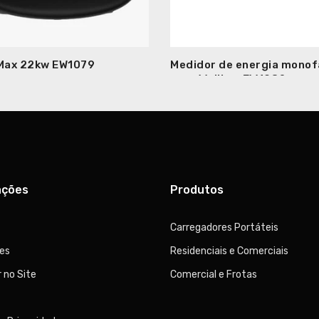
 Max 22kw EW1079
Medidor de energia monof
para Wallbox EW1082
ações
Produtos
Carregadores Portáteis
ões
Residenciais e Comerciais
 no Site
Comercial e Frotas