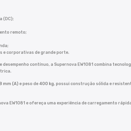
a (DC);
ento remoto;
nda;
 e corporativas de grande porte.
e e desempenho contínuo, a Supernova EW1081 combina tecnolog
trica.
8 mm (A)
e peso de
400 kg
, possui construção sólida e resiste
ova EW1081 e ofereça uma experiência de carregamento rápida, i