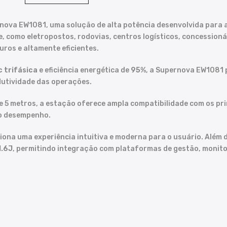
ova EW1081, uma solução de alta potência desenvolvida para 
e, como eletropostos, rodovias, centros logísticos, concession
ros e altamente eficientes.
 trifásica
e eficiência energética de
95%
, a Supernova EW1081 
dutividade das operações.
e 5 metros, a estação oferece ampla compatibilidade com os pri
to desempenho.
ona uma experiência intuitiva e moderna para o usuário. Além
1.6J
, permitindo integração com plataformas de gestão, monit