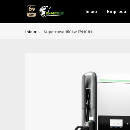
Ir
Início
Empresa
para
o
conteúdo
Início
Supernova 150kw EW1081