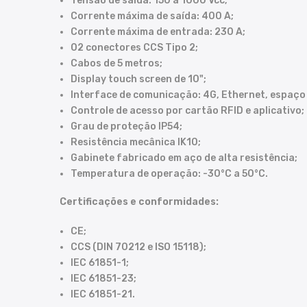
Tensão de saída: 150 a 1000 Vcc;
Corrente máxima de saída: 400 A;
Corrente máxima de entrada: 230 A;
02 conectores CCS Tipo 2;
Cabos de 5 metros;
Display touch screen de 10";
Interface de comunicação: 4G, Ethernet, espaço
Controle de acesso por cartão RFID e aplicativo;
Grau de proteção IP54;
Resistência mecânica IK10;
Gabinete fabricado em aço de alta resistência;
Temperatura de operação: -30°C a 50°C.
Certificações e conformidades:
CE;
CCS (DIN 70212 e ISO 15118);
IEC 61851-1;
IEC 61851-23;
IEC 61851-21.