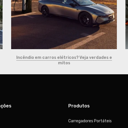
Incêndio em carros elétricos? Veja verdades e
mitos
ações
Produtos
Carregadores Portáteis