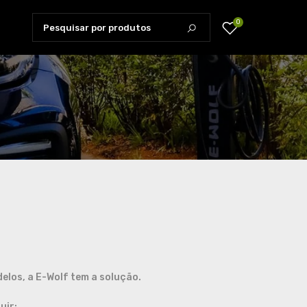
0
elos, a E-Wolf tem a solução.
uir: