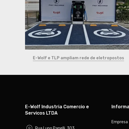
 entre
E-Wolf e TLP ampliam rede de eletropostos
E-Wolf Industria Comercio e
Inform
Servicos LTDA
Empresa
Rua Lupo Panelli, 303